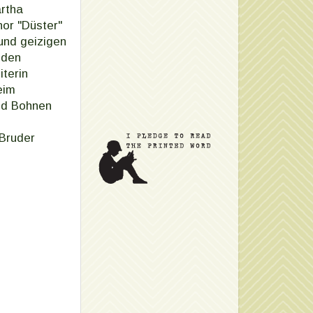
rtha
nor "Düster"
und geizigen
eden
iterin
eim
und Bohnen
 Bruder