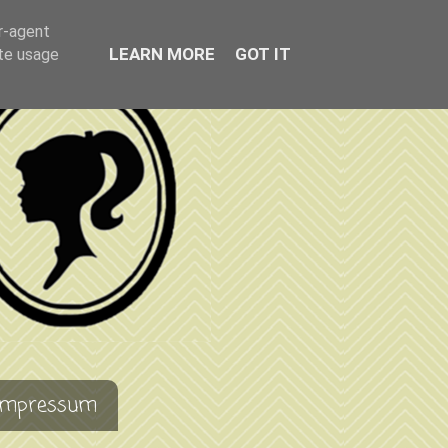
er-agent
LEARN MORE
GOT IT
ate usage
Impressum