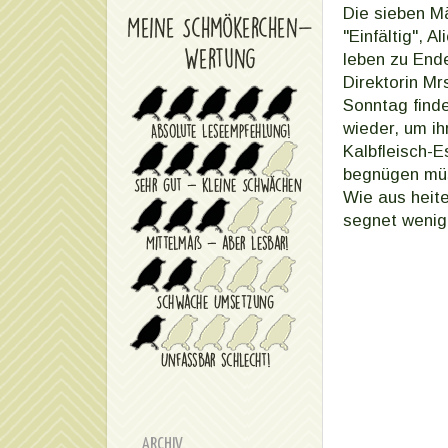
Die sieben M
"Einfältig", A
leben zu End
Direktorin Mr
Sonntag finde
wieder, um i
Kalbfleisch-E
begnügen mü
Wie aus heite
segnet wenige
ARCHIV