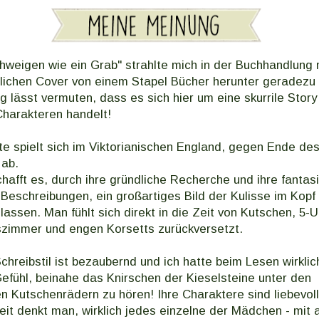
hweigen wie ein Grab" strahlte mich in der Buchhandlung
ichen Cover von einem Stapel
Bücher herunter geradezu
g lässt vermuten, dass es sich hier um eine skurrile Story
harakteren handelt!
e spielt sich im Viktorianischen England, gegen Ende des
 ab.
chafft es, durch ihre gründliche Recherche und ihre fantas
 Beschreibungen, ein großartiges Bild der Kulisse im Kop
lassen. Man fühlt sich direkt in die Zeit von Kutschen, 5-
szimmer und engen Korsetts zurückversetzt.
Schreibstil ist bezaubernd und ich hatte beim Lesen wirkli
efühl, beinahe das Knirschen der Kieselsteine unter den
n Kutschenrädern zu hören! Ihre Charaktere sind liebevol
eit denkt man, wirklich jedes einzelne der Mädchen - mit a