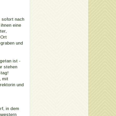
 sofort nach
 ihnen eine
ter,
 Ort
egraben und
getan ist -
hr stehen
stag!
 mit
ektorin und
rf, in dem
hwestern