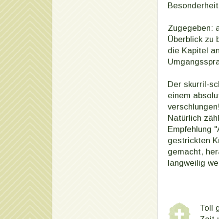
Besonderheit
Zugegeben: a
Überblick zu 
die Kapitel a
Umgangssprac
Der skurril-
einem absolu
verschlungen
Natürlich zäh
Empfehlung "A
gestrickten K
gemacht, hera
langweilig we
Toll 