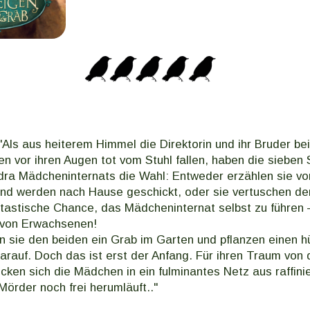
"Als aus heiterem Himmel die Direktorin und ihr Bruder be
 vor ihren Augen tot vom Stuhl fallen, haben die sieben 
ldra Mädcheninternats die Wahl: Entweder erzählen sie v
und werden nach Hause geschickt, oder sie vertuschen den
ntastische Chance, das Mädcheninternat selbst zu führen
e von Erwachsenen!
n sie den beiden ein Grab im Garten und pflanzen einen 
rauf. Doch das ist erst der Anfang. Für ihren Traum von 
icken sich die Mädchen in ein fulminantes Netz aus raffini
örder noch frei herumläuft.."