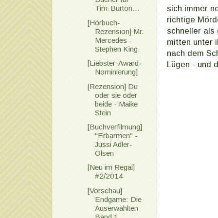
sich immer ne
Tim-Burton...
richtige Mörd
[Hörbuch-
schneller al
Rezension] Mr.
Mercedes -
mitten unter
Stephen King
nach dem Sch
[Liebster-Award-
Lügen - und d
Nominierung]
[Rezension] Du
oder sie oder
beide - Maike
Stein
[Buchverfilmung]
"Erbarmen" -
Jussi Adler-
Olsen
[Neu im Regal]
#2/2014
[Vorschau]
Endgame: Die
Auserwählten
Band 1