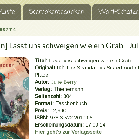
-Liste
Schmökergedanken
Wort-Schätze
BER 2014
n] Lasst uns schweigen wie ein Grab - Jul
Titel:
Lasst uns schweigen wie ein Grab
Originaltitel:
The Scandalous Sisterhood of 
Place
Autor:
Julie Berry
Verlag:
Thienemann
Seitenzahl:
304
Format:
Taschenbuch
Preis:
12,99€
ISBN:
978 3 522 20199 5
Erscheinungsdatum:
17.09.14
Hier geht's zur Verlagsseite