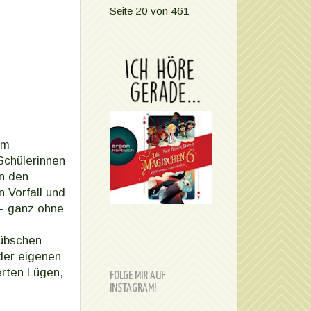
Seite 20 von 461
im
Schülerinnen
on den
 Vorfall und
 – ganz ohne
hübschen
der eigenen
erten Lügen,
FOLGE MIR AUF
INSTAGRAM!