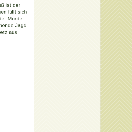
ß ist der
n füllt sich
der Mörder
annende Jagd
Netz aus