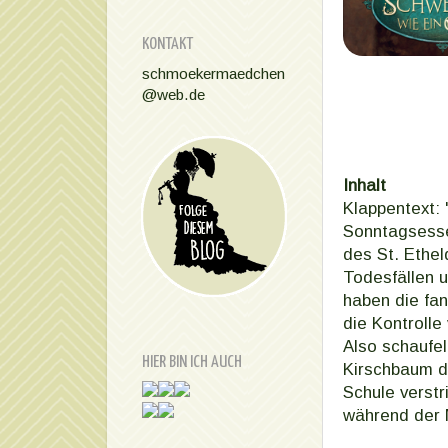
KONTAKT
schmoekermaedchen
@web.de
Inhalt
Klappentext: 
Sonntagsessen
des St. Ethe
Todesfällen 
haben die fa
die Kontroll
Also schaufel
HIER BIN ICH AUCH
Kirschbaum da
Schule verstr
während der M