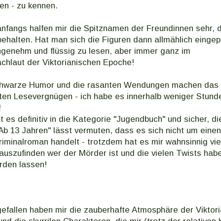
en - zu kennen.
nfangs halfen mir die Spitznamen der Freundinnen sehr, 
behalten. Hat man sich die Figuren dann allmählich eingep
ngenehm und flüssig zu lesen, aber immer ganz im
hlaut der Viktorianischen Epoche!
schwarze Humor und die rasanten Wendungen machen das
ten Lesevergnügen - ich habe es innerhalb weniger Stun
!
lt es definitiv in die Kategorie "Jugendbuch" und sicher, di
b 13 Jahren" lässt vermuten, dass es sich nicht um einen
riminalroman handelt - trotzdem hat es mir wahnsinnig vi
uszufinden wer der Mörder ist und die vielen Twists habe
rden lassen!
gefallen haben mir die zauberhafte Atmosphäre der Viktor