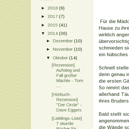
►
2018
(9)
►
2017
(7)
Für die Mädch
►
2015
(41)
Hause zu ihre
▼
2014
(36)
wirklich ange
►
Dezember
(10)
übervorsichti
schmieden si
►
November
(10)
ein hübsches
▼
Oktober
(14)
[Rezension]
Schnell stell
Aufstieg und
denn genau in
Fall großer
Mächte - Tom
die ersten G
...
So nimmt das
allerhand Tä
[Hörbuch-
Rezension]
ihres Bruders
"Der Circle" -
Dave Eggers
Bald stellt s
[Lieblings-Liste]
angenommen: z
7 skurrile
die Wände sc
Bücher für