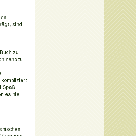
den
rägt, sind
 Buch zu
den nahezu
e
 kompliziert
el Spaß
n es nie
ianischen