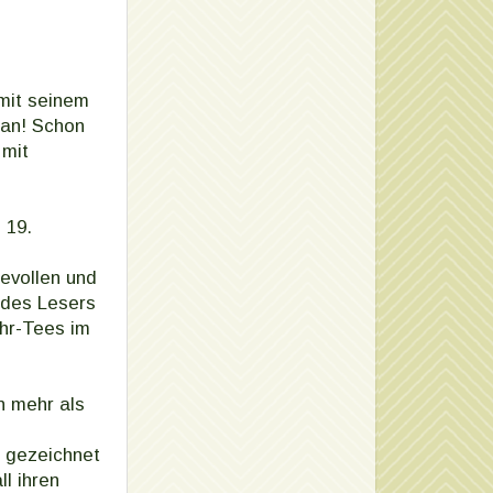
 mit seinem
 an! Schon
 mit
 19.
ievollen und
f des Lesers
Uhr-Tees im
ch mehr als
l gezeichnet
ll ihren