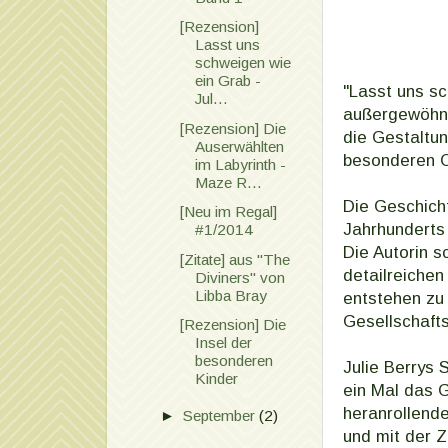
[Rezension]
Lasst uns
schweigen wie
ein Grab -
"Lasst uns sc
Jul...
außergewöhnl
[Rezension] Die
die Gestaltun
Auserwählten
besonderen C
im Labyrinth -
Maze R...
Die Geschicht
[Neu im Regal]
Jahrhunderts
#1/2014
Die Autorin s
[Zitate] aus "The
detailreichen
Diviners" von
Libba Bray
entstehen zu 
Gesellschaft
[Rezension] Die
Insel der
besonderen
Julie Berrys 
Kinder
ein Mal das G
heranrollende
►
September
(2)
und mit der Z