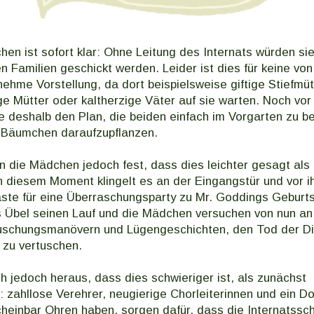
en ist sofort klar: Ohne Leitung des Internats würden sie
n Familien geschickt werden. Leider ist dies für keine von
nehme Vorstellung, da dort beispielsweise giftige Stiefmüt
ge Mütter oder kaltherzige Väter auf sie warten. Noch vor
e deshalb den Plan, die beiden einfach im Vorgarten zu b
 Bäumchen daraufzupflanzen.
en die Mädchen jedoch fest, dass dies leichter gesagt als 
 diesem Moment klingelt es an der Eingangstür und vor i
äste für eine Überraschungsparty zu Mr. Goddings Geburt
 Übel seinen Lauf und die Mädchen versuchen von nun an,
uschungsmanövern und Lügengeschichten, den Tod der Dir
 zu vertuschen.
ich jedoch heraus, dass dies schwieriger ist, als zunächst
ahllose Verehrer, neugierige Chorleiterinnen und ein Do
heinbar Ohren haben, sorgen dafür, dass die Internatssc