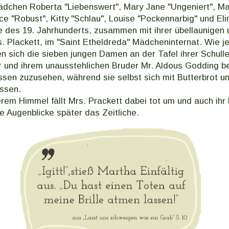
ädchen Roberta "Liebenswert", Mary Jane "Ungeniert", Ma
lice "Robust", Kitty "Schlau", Louise "Pockennarbig" und Eli
e des 19. Jahrhunderts, zusammen mit ihrer übellaunigen 
s. Plackett, im "Saint Etheldreda" Mädcheninternat. Wie j
n sich die sieben jungen Damen an der Tafel ihrer Schulle
hr und ihrem unausstehlichen Bruder Mr. Aldous Godding b
ssen zuzusehen, während sie selbst sich mit Butterbrot 
ssen.
rem Himmel fällt Mrs. Prackett dabei tot um und auch ihr
 Augenblicke später das Zeitliche.