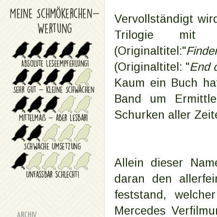
Vervollständigt wi
Trilogie mit
(Originaltitel:"
Find
(Originaltitel: "
End 
Kaum ein Buch hat
Band um Ermittl
Schurken aller Zeit
Allein dieser Na
daran den allerfe
feststand, welch
Mercedes Verfilmu
ARCHIV