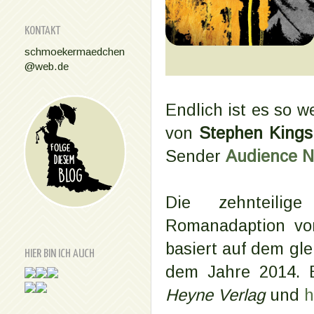
KONTAKT
schmoekermaedchen
@web.de
Endlich ist es so w
von
Stephen Kings
Sender
Audience N
Die zehnteilig
Romanadaption
vo
basiert auf dem gl
HIER BIN ICH AUCH
dem Jahre 2014. E
Heyne Verlag
und
h