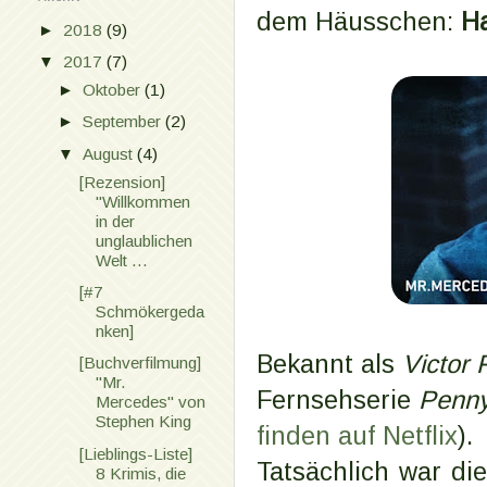
dem Häusschen:
Ha
►
2018
(9)
▼
2017
(7)
►
Oktober
(1)
►
September
(2)
▼
August
(4)
[Rezension]
"Willkommen
in der
unglaublichen
Welt ...
[#7
Schmökergeda
nken]
Bekannt als
Victor 
[Buchverfilmung]
"Mr.
Fernsehserie
Penny
Mercedes" von
Stephen King
finden auf Netflix
).
[Lieblings-Liste]
Tatsächlich war di
8 Krimis, die